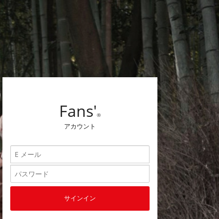
Fans'
®
アカウント